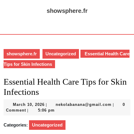
Skip
to
showsphere.fr
content
Skip
Open
to
Button
content
showsphere.fr
Uncategorized
Essential Health Care
Tips for Skin Infections
Essential Health Care Tips for Skin
Infections
March
nekolaba
March 10, 2026
nekolabanana@gmail.com
0
|
|
10,
Comment
5:06 pm
|
2026
Categories:
Uncategorized