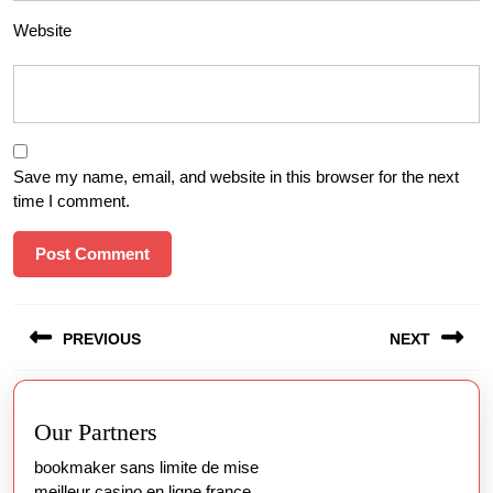
Website
Save my name, email, and website in this browser for the next
time I comment.
Post
PREVIOUS
NEXT
navigation
Previous
Next
post:
post:
Our Partners
bookmaker sans limite de mise
meilleur casino en ligne france